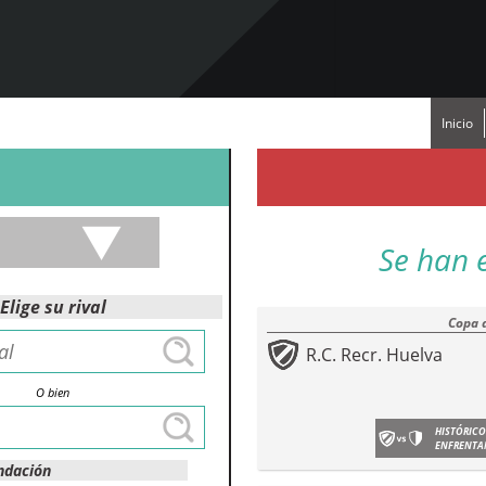
Inicio
Se han 
Elige su rival
Copa 
R.C. Recr. Huelva
O bien
HISTÓRICO
ENFRENTA
ndación