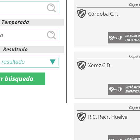
Copa 
Córdoba C.F.
Temporada
HISTÓRICO
ENFRENTA
Resultado
Copa 
Xerez C.D.
HISTÓRICO
ENFRENTA
Copa 
R.C. Recr. Huelva
HISTÓRICO