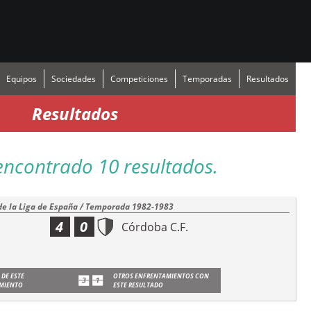
Equipos
Sociedades
Competiciones
Temporadas
Resultados
Resultados
encontrado 10 resultados.
de la Liga de España / Temporada 1982-1983
4
0
Córdoba C.F.
 DE ESTE
OTROS ENFRENTAMIENTOS CON
MIENTO
ESTE RESULTADO