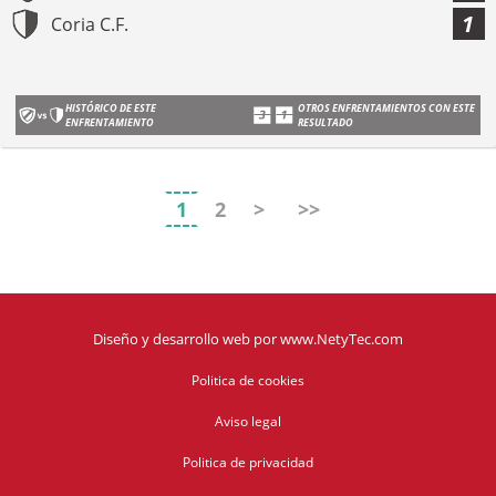
1
Coria C.F.
HISTÓRICO DE ESTE
OTROS ENFRENTAMIENTOS CON ESTE
ENFRENTAMIENTO
RESULTADO
1
2
>
>>
Diseño y desarrollo web
por
www.NetyTec.com
Politica de cookies
Aviso legal
Politica de privacidad