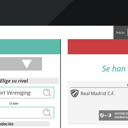
Inicio
Se han 
Elige su rival
Real Madrid C.F.
O bien
HISTÓRICO
ENFRENTA
ndación