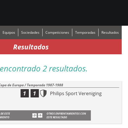
Equipos
Sociedades
Competiciones
Temporadas
Resultados
Resultados
encontrado 2 resultados.
Copa de Europa / Temporada 1987-1988
1
1
Philips Sport Vereniging
 DE ESTE
OTROS ENFRENTAMIENTOS CON
MIENTO
ESTE RESULTADO