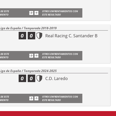
 DE ESTE
OTROS ENFRENTAMIENTOS CON
MIENTO
ESTE RESULTADO
Liga de España / Temporada 2018-2019
0
0
Real Racing C. Santander B
 DE ESTE
OTROS ENFRENTAMIENTOS CON
MIENTO
ESTE RESULTADO
Liga de España / Temporada 2024-2025
0
0
C.D. Laredo
 DE ESTE
OTROS ENFRENTAMIENTOS CON
MIENTO
ESTE RESULTADO