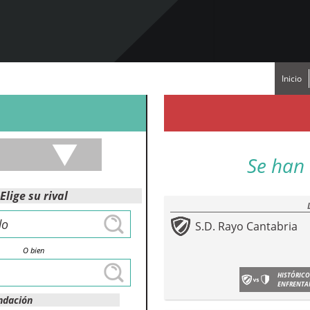
Inicio
Se han 
Elige su rival
S.D. Rayo Cantabria
O bien
HISTÓRICO
ENFRENTA
ndación