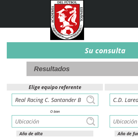
Su consulta
Elige equipo referente
O bien
Año de alta
Año de fu