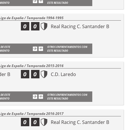
MIENTO
ESTE RESULTADO
Liga de España / Temporada 1994-1995
0
0
Real Racing C. Santander B
 DE ESTE
OTROS ENFRENTAMIENTOS CON
MIENTO
ESTE RESULTADO
Liga de España / Temporada 2015-2016
0
0
der B
C.D. Laredo
 DE ESTE
OTROS ENFRENTAMIENTOS CON
MIENTO
ESTE RESULTADO
Liga de España / Temporada 2016-2017
0
0
Real Racing C. Santander B