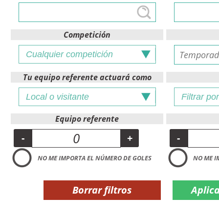
Competición
Tu equipo referente actuará como
Equipo referente
-
+
-
NO ME IMPORTA EL NÚMERO DE GOLES
NO ME I
Borrar filtros