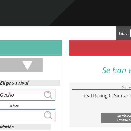
Inicio
Se han 
Elige su rival
Campe
Real Racing C. Santan
O bien
HISTÓRICO
ENFRENTA
ndación