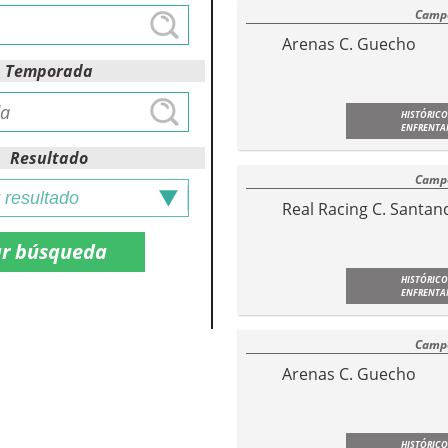
Campe
Arenas C. Guecho
Temporada
HISTÓRICO
ENFRENTA
Resultado
Campe
Real Racing C. Santan
HISTÓRICO
ENFRENTA
Campe
Arenas C. Guecho
HISTÓRICO