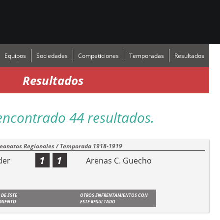
Equipos
Sociedades
Competiciones
Temporadas
Resultados
Resultados
encontrado 44 resultados.
onatos Regionales / Temporada 1918-1919
1
1
der
Arenas C. Guecho
 DE ESTE
OTROS ENFRENTAMIENTOS CON
MIENTO
ESTE RESULTADO