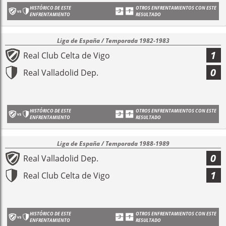
HISTÓRICO DE ESTE
OTROS ENFRENTAMIENTOS CON ESTE
ENFRENTAMIENTO
RESULTADO
Liga de España / Temporada 1982-1983
1
Real Club Celta de Vigo
0
Real Valladolid Dep.
HISTÓRICO DE ESTE
OTROS ENFRENTAMIENTOS CON ESTE
ENFRENTAMIENTO
RESULTADO
Liga de España / Temporada 1988-1989
0
Real Valladolid Dep.
1
Real Club Celta de Vigo
HISTÓRICO DE ESTE
OTROS ENFRENTAMIENTOS CON ESTE
ENFRENTAMIENTO
RESULTADO