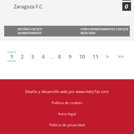
0
Zaragoza F.C.
HISTÓRICO DE ESTE
OTROS ENFRENTAMIENTOS CON ESTE
ENFRENTAMIENTO
RESULTADO
1
2
3
4
...
8
9
10
11
>
>>
Diseño y desarrollo web
por
www.NetyTec.com
Politica de cookies
Aviso legal
Politica de privacidad