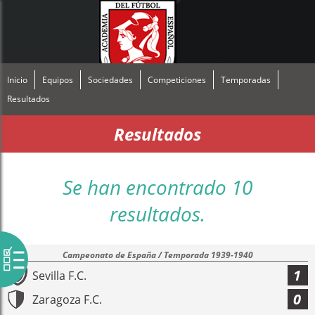
Inicio
Equipos
Sociedades
Competiciones
Temporadas
Resultados
Resultados
Se han encontrado 10
resultados.
Campeonato de España / Temporada 1939-1940
1
Sevilla F.C.
0
Zaragoza F.C.