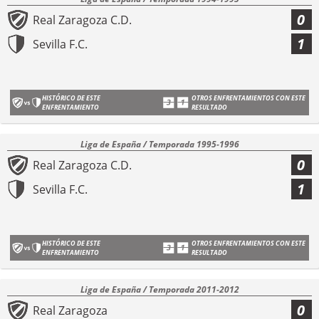
0
Real Zaragoza C.D.
1
Sevilla F.C.
HISTÓRICO DE ESTE
OTROS ENFRENTAMIENTOS CON ESTE
ENFRENTAMIENTO
RESULTADO
Liga de España / Temporada 1995-1996
0
Real Zaragoza C.D.
1
Sevilla F.C.
HISTÓRICO DE ESTE
OTROS ENFRENTAMIENTOS CON ESTE
ENFRENTAMIENTO
RESULTADO
Liga de España / Temporada 2011-2012
0
Real Zaragoza