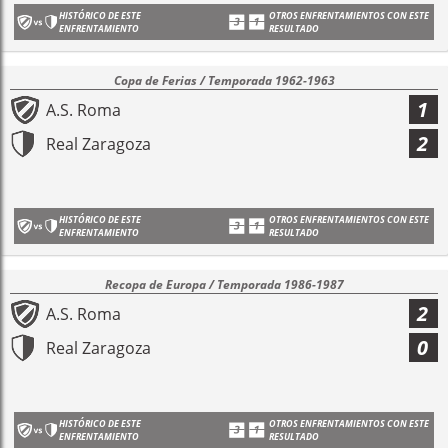
HISTÓRICO DE ESTE
OTROS ENFRENTAMIENTOS CON ESTE
ENFRENTAMIENTO
RESULTADO
Copa de Ferias / Temporada 1962-1963
1
A.S. Roma
2
Real Zaragoza
HISTÓRICO DE ESTE
OTROS ENFRENTAMIENTOS CON ESTE
ENFRENTAMIENTO
RESULTADO
Recopa de Europa / Temporada 1986-1987
2
A.S. Roma
0
Real Zaragoza
HISTÓRICO DE ESTE
OTROS ENFRENTAMIENTOS CON ESTE
ENFRENTAMIENTO
RESULTADO