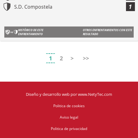
1
S.D. Compostela
HISTÓRICO DE ESTE
OTROS ENFRENTAMIENTOS CON ESTE
ENFRENTAMIENTO
RESULTADO
1
2
>
>>
Diseño y desarrollo web
por
www.NetyTec.com
Politica de cookies
Aviso legal
Politica de privacidad