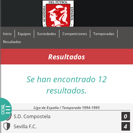
Inicio
Equipos
Sociedades
Competiciones
Temporadas
Resultados
Resultados
Se han encontrado 12
resultados.
Liga de España / Temporada 1994-1995
0
S.D. Compostela
4
Sevilla F.C.