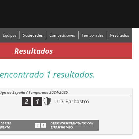
Equipos
Sociedades
Competiciones
Temporadas
Resultados
Resultados
encontrado 1 resultados.
Liga de España / Temporada 2024-2025
2
1
U.D. Barbastro
 DE ESTE
OTROS ENFRENTAMIENTOS CON
MIENTO
ESTE RESULTADO