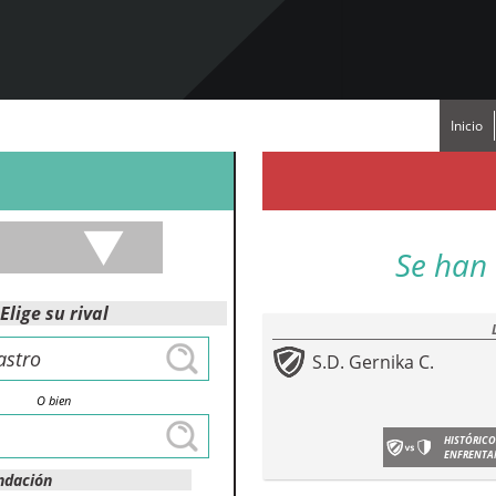
Inicio
Se han 
Elige su rival
S.D. Gernika C.
O bien
HISTÓRICO
ENFRENTA
ndación