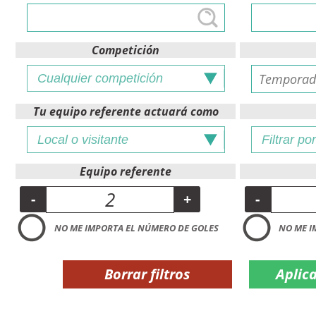
Competición
Tu equipo referente actuará como
Equipo referente
-
+
-
NO ME IMPORTA EL NÚMERO DE GOLES
NO ME I
Borrar filtros