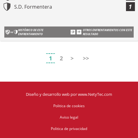
1
S.D. Formentera
HISTÓRICO DE ESTE
OTROS ENFRENTAMIENTOS CON ESTE
ENFRENTAMIENTO
RESULTADO
1
2
>
>>
Diseño y desarrollo web
por
www.NetyTec.com
Politica de cookies
Aviso legal
Politica de privacidad