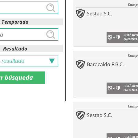
Campe
Sestao S.C.
Temporada
HISTÓRICO
ENFRENTA
Resultado
Campe
Baracaldo F.B.C.
HISTÓRICO
ENFRENTA
Campe
Sestao S.C.
HISTÓRICO