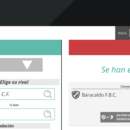
Inicio
Se han 
Elige su rival
Campe
Baracaldo F.B.C.
O bien
HISTÓRICO
ENFRENTA
ndación