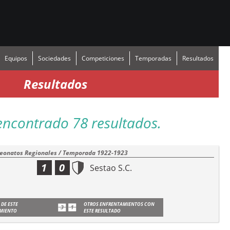
Equipos
Sociedades
Competiciones
Temporadas
Resultados
Resultados
encontrado 78 resultados.
onatos Regionales / Temporada 1922-1923
1
0
Sestao S.C.
 DE ESTE
OTROS ENFRENTAMIENTOS CON
MIENTO
ESTE RESULTADO