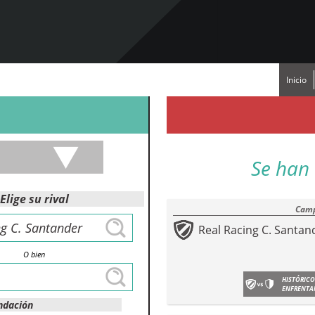
Inicio
Se han 
Elige su rival
Camp
Real Racing C. Santan
O bien
HISTÓRICO
ENFRENTA
ndación