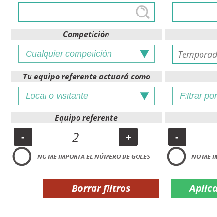
Competición
Tu equipo referente actuará como
Equipo referente
-
+
-
NO ME IMPORTA EL NÚMERO DE GOLES
NO ME I
Borrar filtros