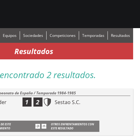
Equipos
Sociedades
Competiciones
Temporadas
Resultados
Resultados
encontrado 2 resultados.
eonato de España / Temporada 1984-1985
1
2
der
Sestao S.C.
 DE ESTE
OTROS ENFRENTAMIENTOS CON
MIENTO
ESTE RESULTADO