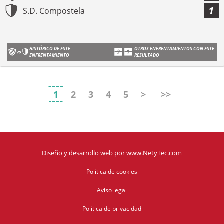
1
S.D. Compostela
HISTÓRICO DE ESTE
OTROS ENFRENTAMIENTOS CON ESTE
ENFRENTAMIENTO
RESULTADO
1
2
3
4
5
>
>>
Diseño y desarrollo web
por
www.NetyTec.com
Politica de cookies
Aviso legal
Politica de privacidad