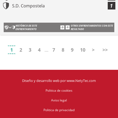
1
S.D. Compostela
HISTÓRICO DE ESTE
OTROS ENFRENTAMIENTOS CON ESTE
ENFRENTAMIENTO
RESULTADO
1
2
3
4
...
7
8
9
10
>
>>
Diseño y desarrollo web
por
www.NetyTec.com
Politica de cookies
Aviso legal
Politica de privacidad