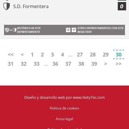
0
S.D. Formentera
HISTÓRICO DE ESTE
OTROS ENFRENTAMIENTOS CON ESTE
ENFRENTAMIENTO
RESULTADO
<<
<
1
2
3
4
...
27
28
29
30
31
32
33
...
36
37
38
39
>
>>
Diseño y desarrollo web
por
www.NetyTec.com
Politica de cookies
Aviso legal