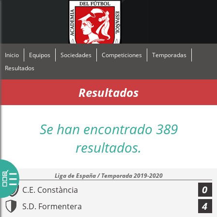
Inicio
Equipos
Sociedades
Competiciones
Temporadas
Resultados
Resultados
Se han encontrado 389
resultados.
Liga de España / Temporada 2019-2020
0
C.E. Constància
4
S.D. Formentera