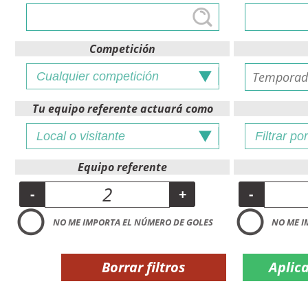
Competición
Tu equipo referente actuará como
Equipo referente
-
+
-
NO ME IMPORTA EL NÚMERO DE GOLES
NO ME I
Borrar filtros