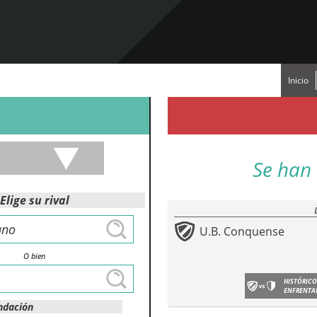
Inicio
Se han 
Elige su rival
U.B. Conquense
O bien
HISTÓRICO
ENFRENTA
ndación