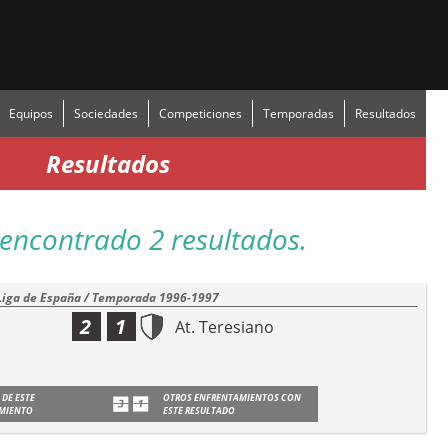
Equipos
Sociedades
Competiciones
Temporadas
Resultados
Resultados
encontrado 2 resultados.
Liga de España / Temporada 1996-1997
2
1
At. Teresiano
 DE ESTE
OTROS ENFRENTAMIENTOS CON
MIENTO
ESTE RESULTADO