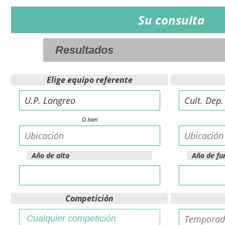
Su consulta
Elige equipo referente
O bien
Año de alta
Año de fu
Competición