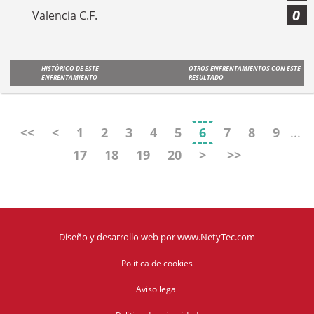
0
Valencia C.F.
HISTÓRICO DE ESTE
OTROS ENFRENTAMIENTOS CON ESTE
ENFRENTAMIENTO
RESULTADO
<<
<
1
2
3
4
5
6
7
8
9
...
17
18
19
20
>
>>
Diseño y desarrollo web
por
www.NetyTec.com
Politica de cookies
Aviso legal