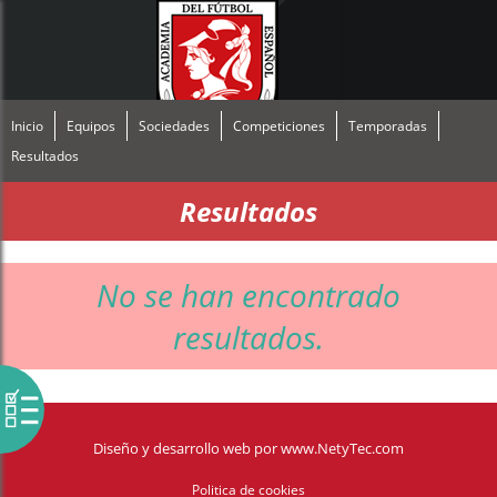
Inicio
Equipos
Sociedades
Competiciones
Temporadas
Resultados
Resultados
No se han encontrado
resultados.
Diseño y desarrollo web
por
www.NetyTec.com
Politica de cookies