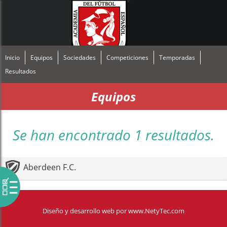
Inicio
Equipos
Sociedades
Competiciones
Temporadas
Resultados
Equipos
Se han encontrado 1 resultados.
Aberdeen F.C.
Diseño y desarrollo web
por
www.NetyTec.com