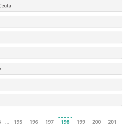
 Ceuta
ón
4
...
195
196
197
198
199
200
201