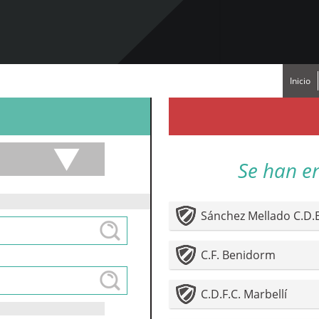
Inicio
Se han e
Sánchez Mellado C.D.E
C.F. Benidorm
C.D.F.C. Marbellí