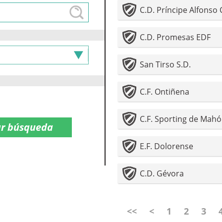
C.D. Príncipe Alfonso
C.D. Promesas EDF
San Tirso S.D.
C.F. Ontiñena
C.F. Sporting de Mah
E.F. Dolorense
C.D. Gévora
<<
<
1
2
3