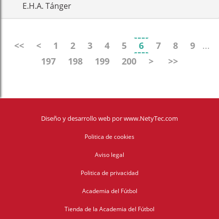
E.H.A. Tánger
<<
<
1
2
3
4
5
6
7
8
9
...
197
198
199
200
>
>>
Diseño y desarrollo web
por
www.NetyTec.com
Politica de cookies
Aviso legal
Politica de privacidad
Academia del Fútbol
Tienda de la Academia del Fútbol