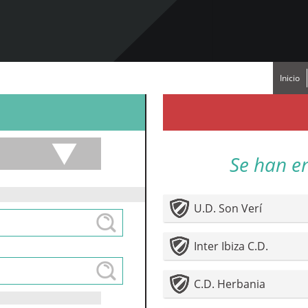
Inicio
Se han e
U.D. Son Verí
Inter Ibiza C.D.
C.D. Herbania