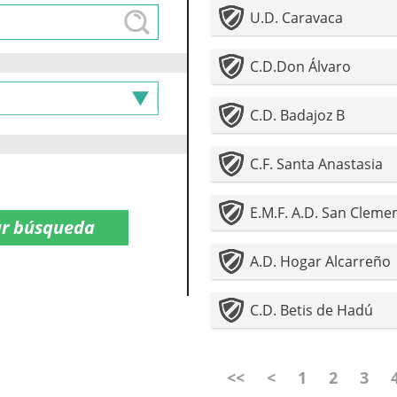
U.D. Caravaca
C.D.Don Álvaro
C.D. Badajoz B
C.F. Santa Anastasia
E.M.F. A.D. San Cleme
A.D. Hogar Alcarreño
C.D. Betis de Hadú
<<
<
1
2
3