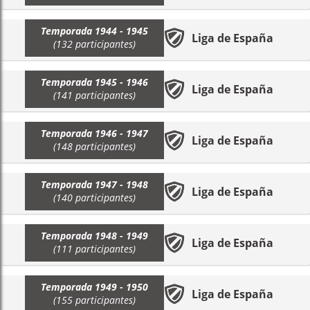
Temporada 1944 - 1945
Liga de España
(132 participantes)
Temporada 1945 - 1946
Liga de España
(141 participantes)
Temporada 1946 - 1947
Liga de España
(148 participantes)
Temporada 1947 - 1948
Liga de España
(140 participantes)
Temporada 1948 - 1949
Liga de España
(111 participantes)
Temporada 1949 - 1950
Liga de España
(155 participantes)