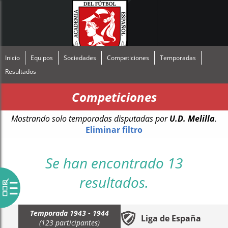
Inicio
Equipos
Sociedades
Competiciones
Temporadas
Resultados
Competiciones
Mostrando solo temporadas disputadas por
U.D. Melilla
.
Eliminar filtro
Se han encontrado 13
resultados.
Temporada 1943 - 1944
Liga de España
(123 participantes)