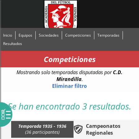
Inicio
Equipos
Sociedades
Competiciones
Temporadas
Resultados
Competiciones
Mostrando solo temporadas disputadas por
C.D.
Mirandilla
.
Eliminar filtro
Se han encontrado 3 resultados.
Campeonatos
Temporada 1935 - 1936
(36 participantes)
Regionales