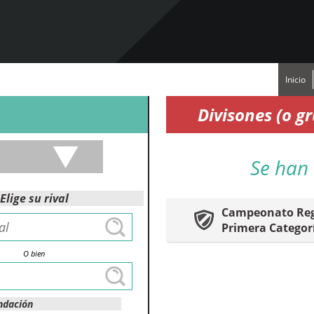
Inicio
Divisones (o 
Se han 
Elige su rival
Campeonato Reg
Primera Categor
O bien
ndación