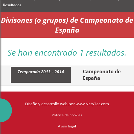
Resultados
Divisones (o grupos) de Campeonato de
España
Se han encontrado 1 resultados.
Campeonato de
Temporada 2013 - 2014
España
Diseño y desarrollo web
por
www.NetyTec.com
Politica de cookies
Aviso legal