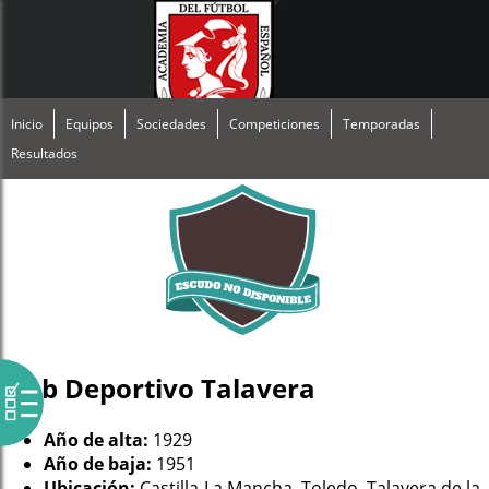
Inicio
Equipos
Sociedades
Competiciones
Temporadas
Resultados
Club Deportivo Talavera
Año de alta:
1929
Año de baja:
1951
Ubicación:
Castilla-La Mancha, Toledo, Talavera de la