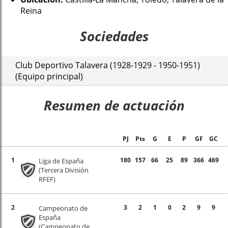
Reina
Sociedades
Club Deportivo Talavera (1928-1929 - 1950-1951)
(Equipo principal)
Resumen de actuación
PJ
Pts
G
E
P
GF
GC
1
180
157
66
25
89
366
469
Liga de España
(Tercera División
RFEF)
2
3
2
1
0
2
9
9
Campeonato de
España
(Campeonato de