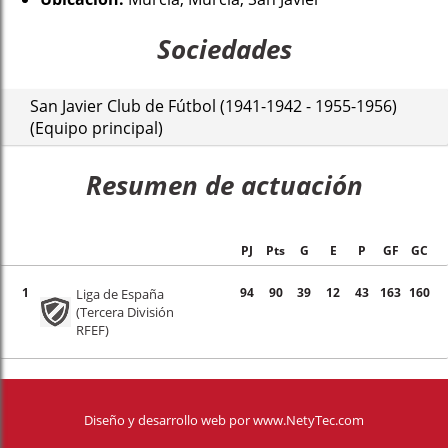
Sociedades
San Javier Club de Fútbol (1941-1942 - 1955-1956)
(Equipo principal)
Resumen de actuación
PJ
Pts
G
E
P
GF
GC
1
94
90
39
12
43
163
160
Liga de España
(Tercera División
RFEF)
Diseño y desarrollo web
por
www.NetyTec.com