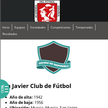
Inicio
Equipos
Sociedades
Competiciones
Temporadas
Resultados
San Javier Club de Fútbol
Año de alta:
1942
Año de baja:
1956
Ubicación:
Murcia, Murcia, San Javier