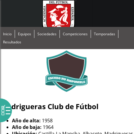
Inicio
Equipos
Sociedades
Competiciones
Temporadas
Resultados
Madrigueras Club de Fútbol
Año de alta:
1958
Año de baja:
1964
Ubicación:
Castilla-La Mancha, Albacete, Madrigueras