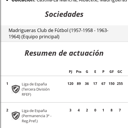
Sociedades
Madrigueras Club de Fútbol (1957-1958 - 1963-
1964) (Equipo principal)
Resumen de actuación
PJ
Pts
G
E
P
GF
GC
1
120
89
36
17
67
150
255
Liga de España
(Tercera División
RFEF)
2
3
4
2
0
1
8
7
Liga de España
(Permanencia 3ª -
Reg.Pref.)