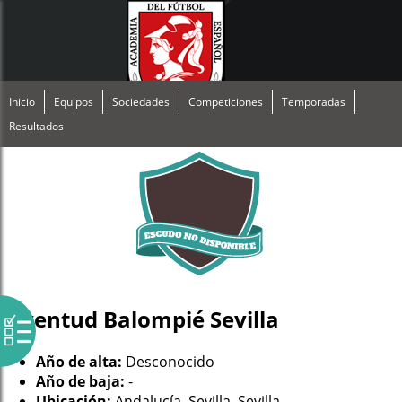
Inicio
Equipos
Sociedades
Competiciones
Temporadas
Resultados
Juventud Balompié Sevilla
Año de alta:
Desconocido
Año de baja:
-
Ubicación:
Andalucía, Sevilla, Sevilla