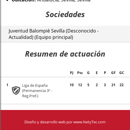
Sociedades
Juventud Balompié Sevilla (Desconocido -
Actualidad) (Equipo principal)
Resumen de actuación
PJ
Pts
G
E
P
GF
GC
1
10
12
5
2
3
21
22
Liga de España
(Permanencia 3ª -
Reg.Pref.)
Diseño y desarrollo web
por
www.NetyTec.com