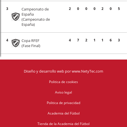
3
2
0
0
0
2
0
5
Campeonato de
España
(Campeonato de
España)
4
4
7
2
1
1
6
3
Copa RFEF
(Fase Final)
Diseño y desarrollo web
por
www.NetyTec.com
Politica de cookies
Aviso legal
Politica de privacidad
Academia del Fútbol
Tienda de la Academia del Fútbol