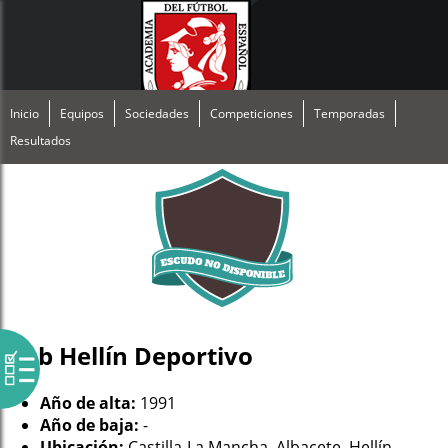
Inicio
Equipos
Sociedades
Competiciones
Temporadas
Resultados
Club Hellín Deportivo
Año de alta:
1991
Año de baja:
-
Ubicación:
Castilla-La Mancha, Albacete, Hellín