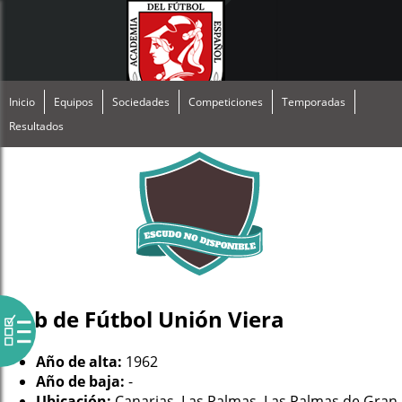
Inicio
Equipos
Sociedades
Competiciones
Temporadas
Resultados
Club de Fútbol Unión Viera
Año de alta:
1962
Año de baja:
-
Ubicación:
Canarias, Las Palmas, Las Palmas de Gran