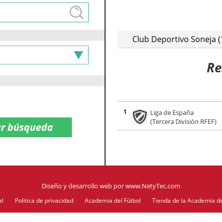
Club Deportivo Soneja (1
Re
1
Liga de España
(Tercera División RFEF)
Diseño y desarrollo web
por
www.NetyTec.com
al
Politica de privacidad
Academia del Fútbol
Tienda de la Academia de