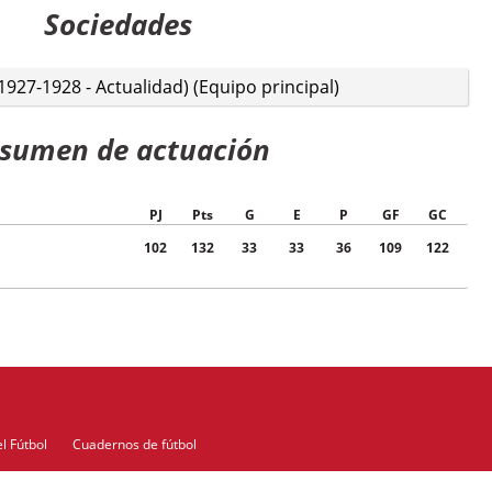
Sociedades
927-1928 - Actualidad) (Equipo principal)
sumen de actuación
PJ
Pts
G
E
P
GF
GC
102
132
33
33
36
109
122
l Fútbol
Cuadernos de fútbol