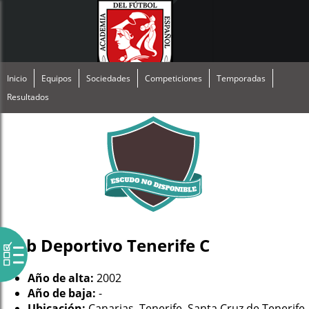
Inicio
Equipos
Sociedades
Competiciones
Temporadas
Resultados
Club Deportivo Tenerife C
Año de alta:
2002
Año de baja:
-
Ubicación:
Canarias, Tenerife, Santa Cruz de Tenerife