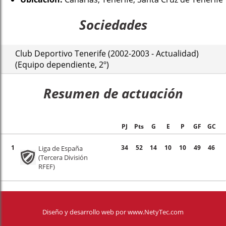
Sociedades
Club Deportivo Tenerife (2002-2003 - Actualidad)
(Equipo dependiente, 2º)
Resumen de actuación
PJ
Pts
G
E
P
GF
GC
1
34
52
14
10
10
49
46
Liga de España
(Tercera División
RFEF)
Diseño y desarrollo web
por
www.NetyTec.com