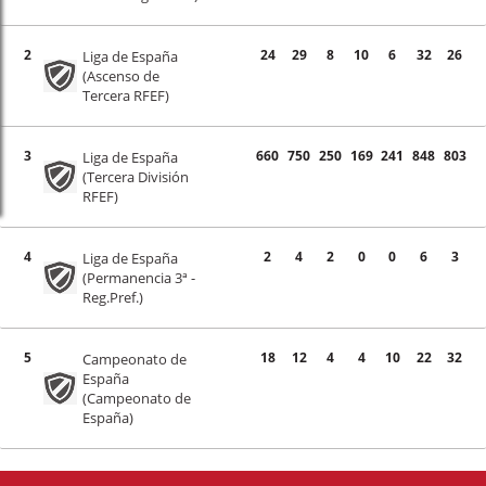
2
24
29
8
10
6
32
26
Liga de España
(Ascenso de
Tercera RFEF)
3
660
750
250
169
241
848
803
Liga de España
(Tercera División
RFEF)
4
2
4
2
0
0
6
3
Liga de España
(Permanencia 3ª -
Reg.Pref.)
5
18
12
4
4
10
22
32
Campeonato de
España
(Campeonato de
España)