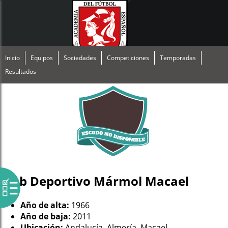
Inicio
Equipos
Sociedades
Competiciones
Temporadas
Resultados
Club Deportivo Mármol Macael
Año de alta:
1966
Año de baja:
2011
Ubicación:
Andalucía, Almería, Macael