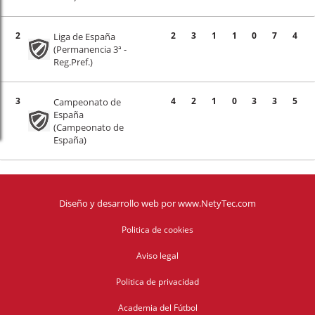
2
2
3
1
1
0
7
4
Liga de España
(Permanencia 3ª -
Reg.Pref.)
3
4
2
1
0
3
3
5
Campeonato de
España
(Campeonato de
España)
Diseño y desarrollo web
por
www.NetyTec.com
Politica de cookies
Aviso legal
Politica de privacidad
Academia del Fútbol