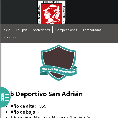
Inicio
Equipos
Sociedades
Competiciones
Temporadas
Resultados
Club Deportivo San Adrián
Año de alta:
1959
Año de baja:
-
Ubicación:
Navarra, Navarra, San Adrián