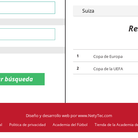
Suiza
Re
1
Copa de Europa
2
Copa de la UEFA
Diseño y desarrollo web
por
www.NetyTec.com
al
Politica de privacidad
Academia del Fútbol
Tienda de la Academia de