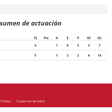
sumen de actuación
PJ
Pts
G
E
P
GF
GC
4
1
0
3
3
7
5
1
2
2
6
14
l Fútbol
Cuadernos de fútbol