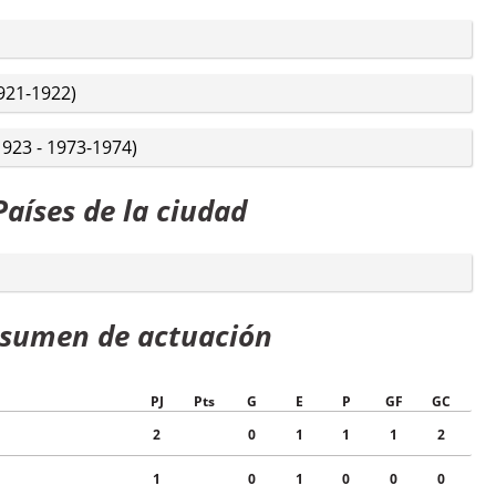
921-1922)
923 - 1973-1974)
Países de la ciudad
sumen de actuación
PJ
Pts
G
E
P
GF
GC
2
0
1
1
1
2
1
0
1
0
0
0