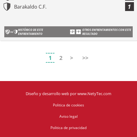
1
Barakaldo C.F.
HISTÓRICO DE ESTE
OTROS ENFRENTAMIENTOS CON ESTE
ENFRENTAMIENTO
RESULTADO
1
2
>
>>
Diseño y desarrollo web
por
www.NetyTec.com
Politica de cookies
Aviso legal
Politica de privacidad