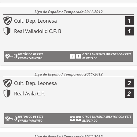
Liga de España / Temporada 2011-2012
1
Cult. Dep. Leonesa
1
Real Valladolid C.F. B
HISTÓRICO DE ESTE
OTROS ENFRENTAMIENTOS CON ESTE
ENFRENTAMIENTO
RESULTADO
Liga de España / Temporada 2011-2012
2
Cult. Dep. Leonesa
2
Real Ávila C.F.
HISTÓRICO DE ESTE
OTROS ENFRENTAMIENTOS CON ESTE
ENFRENTAMIENTO
RESULTADO
Liga de España / Temporada 2011-2012