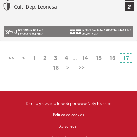
2
Cult. Dep. Leonesa
HISTÓRICO DE ESTE
OTROS ENFRENTAMIENTOS CON ESTE
ENFRENTAMIENTO
RESULTADO
<<
<
1
2
3
4
...
14
15
16
17
18
>
>>
Diseño y desarrollo web
por
www.NetyTec.com
Politica de cookies
Aviso legal