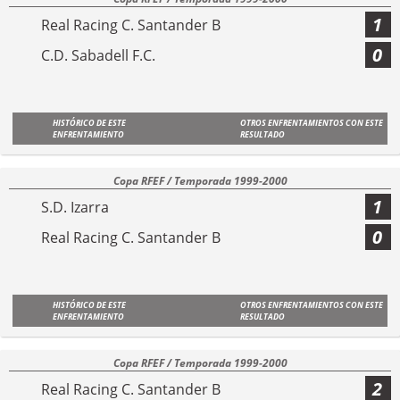
1
Real Racing C. Santander B
0
C.D. Sabadell F.C.
HISTÓRICO DE ESTE
OTROS ENFRENTAMIENTOS CON ESTE
ENFRENTAMIENTO
RESULTADO
Copa RFEF / Temporada 1999-2000
1
S.D. Izarra
0
Real Racing C. Santander B
HISTÓRICO DE ESTE
OTROS ENFRENTAMIENTOS CON ESTE
ENFRENTAMIENTO
RESULTADO
Copa RFEF / Temporada 1999-2000
2
Real Racing C. Santander B