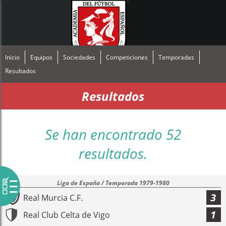
Inicio
Equipos
Sociedades
Competiciones
Temporadas
Resultados
Resultados
Se han encontrado 52
resultados.
Liga de España / Temporada 1979-1980
3
Real Murcia C.F.
1
Real Club Celta de Vigo