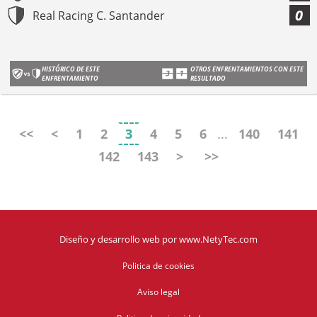
0
Real Racing C. Santander
HISTÓRICO DE ESTE
OTROS ENFRENTAMIENTOS CON ESTE
ENFRENTAMIENTO
RESULTADO
<<
<
1
2
3
4
5
6
...
140
141
142
143
>
>>
Diseño y desarrollo web
por
www.NetyTec.com
Politica de cookies
Aviso legal