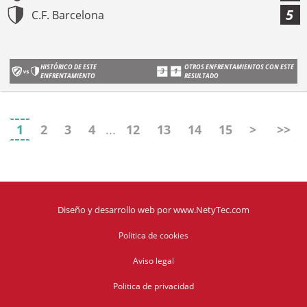
5
C.F. Barcelona
HISTÓRICO DE ESTE
OTROS ENFRENTAMIENTOS CON ESTE
ENFRENTAMIENTO
RESULTADO
1
2
3
4
...
12
13
14
15
>
>>
Diseño y desarrollo web
por
www.NetyTec.com
Politica de cookies
Aviso legal
Politica de privacidad