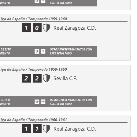
MIENTO
ESTE RESULTADO
Liga de España / Temporada 1959-1960
1
0
Real Zaragoza C.D.
 DE ESTE
OTROS ENFRENTAMIENTOS CON
MIENTO
ESTE RESULTADO
Liga de España / Temporada 1959-1960
2
2
Sevilla C.F.
 DE ESTE
OTROS ENFRENTAMIENTOS CON
MIENTO
ESTE RESULTADO
Liga de España / Temporada 1960-1961
1
1
Real Zaragoza C.D.