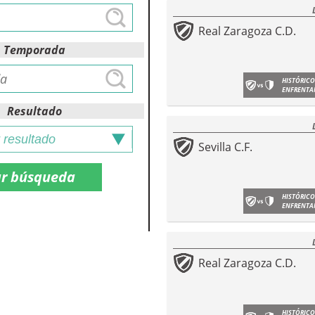
Real Zaragoza C.D.
Temporada
HISTÓRICO
ENFRENTA
Resultado
Sevilla C.F.
HISTÓRICO
ENFRENTA
Real Zaragoza C.D.
HISTÓRICO