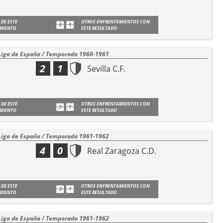
 DE ESTE
OTROS ENFRENTAMIENTOS CON
MIENTO
ESTE RESULTADO
Liga de España / Temporada 1960-1961
2
1
Sevilla C.F.
 DE ESTE
OTROS ENFRENTAMIENTOS CON
MIENTO
ESTE RESULTADO
Liga de España / Temporada 1961-1962
4
0
Real Zaragoza C.D.
 DE ESTE
OTROS ENFRENTAMIENTOS CON
MIENTO
ESTE RESULTADO
Liga de España / Temporada 1961-1962