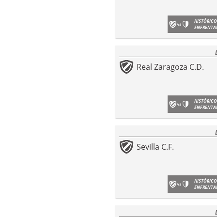
HISTÓRICO
ENFRENTA
Real Zaragoza C.D.
HISTÓRICO
ENFRENTA
Sevilla C.F.
HISTÓRICO
ENFRENTA