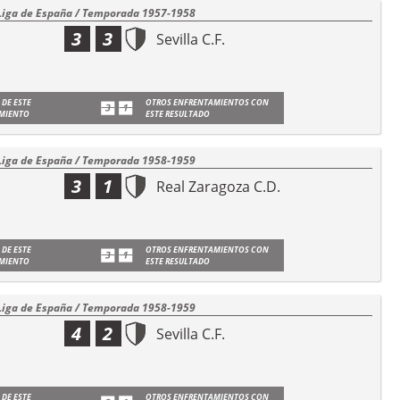
Liga de España / Temporada 1957-1958
3
3
Sevilla C.F.
 DE ESTE
OTROS ENFRENTAMIENTOS CON
MIENTO
ESTE RESULTADO
Liga de España / Temporada 1958-1959
3
1
Real Zaragoza C.D.
 DE ESTE
OTROS ENFRENTAMIENTOS CON
MIENTO
ESTE RESULTADO
Liga de España / Temporada 1958-1959
4
2
Sevilla C.F.
 DE ESTE
OTROS ENFRENTAMIENTOS CON