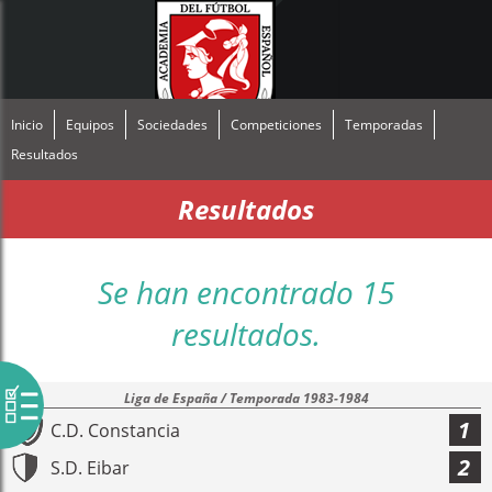
Inicio
Equipos
Sociedades
Competiciones
Temporadas
Resultados
Resultados
Se han encontrado 15
resultados.
Liga de España / Temporada 1983-1984
1
C.D. Constancia
2
S.D. Eibar