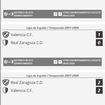
HISTÓRICO DE ESTE
OTROS ENFRENTAMIENTOS CON ESTE
ENFRENTAMIENTO
RESULTADO
Liga de España / Temporada 2007-2008
1
Valencia C.F.
0
Real Zaragoza C.D.
HISTÓRICO DE ESTE
OTROS ENFRENTAMIENTOS CON ESTE
ENFRENTAMIENTO
RESULTADO
Liga de España / Temporada 2007-2008
2
Real Zaragoza C.D.
2
Valencia C.F.