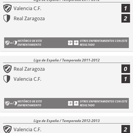
1
Valencia C.F.
2
Real Zaragoza
HISTÓRICO DE ESTE
OTROS ENFRENTAMIENTOS CON ESTE
ENFRENTAMIENTO
RESULTADO
Liga de España / Temporada 2011-2012
0
Real Zaragoza
1
Valencia C.F.
HISTÓRICO DE ESTE
OTROS ENFRENTAMIENTOS CON ESTE
ENFRENTAMIENTO
RESULTADO
Liga de España / Temporada 2012-2013
2
Valencia C.F.